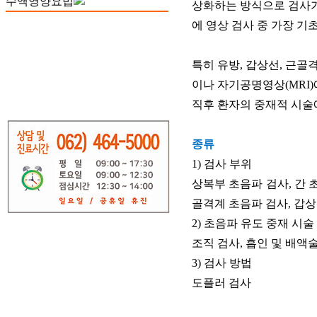
수액영양요법
상화하는 방식으로 검사가
에 영상 검사 중 가장 기
특히 유방, 갑상선, 근골
이나 자기공명영상(MRI)
직후 환자의 중재적 시술
종류
1) 검사 부위
상복부 초음파 검사, 간 
골격계 초음파 검사, 갑상
2) 초음파 유도 중재 시술
조직 검사, 흡인 및 배액
3) 검사 방법
도플러 검사