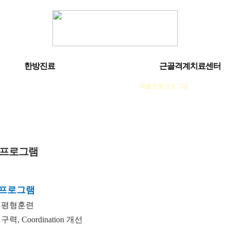
한방진료
근골격계치료센터
도수치료&트레이닝
재활운동프로그램
재활장비
프로그램
 프로그램
및 평형훈련
구력, Coordination 개선