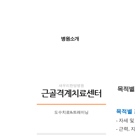
병원소개
새우리한방병원
목적별
근골격계치료센터
목적별
도수치료&트레이닝
- 자세 
재활운동프로그램
- 근력, 지